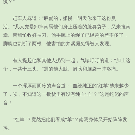
慢？”
赶车人骂道：“麻蛋的，嫌慢，明天你来干这份臭
活。”几人先是卸掉南焉他们身上压着的脏臭袋子，又来拉南
焉。南焉忙收好袖刀。他手腕上的绳子已经割的差不多了，
脚腕也割断了两根，他害怕的并紧腿免得被人发现。
有人提起他和其他人扔到一起，气喘吁吁的道：“加上这
个，一共十三头。”震的他大腿、肩膀和脑袋一阵疼痛。
一个浑厚而阴冷的声音道：“血统纯正的‘红羊’越来越少
了，唉，不知道这一批货里有没有纯血‘羊’？”这是蛇佬的声
音！
“红羊”？竟然把他们看成“羊”？南焉身体又开始阵阵发
抖。