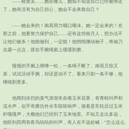
——格蕾芙……她在哪儿，她知不知道自己已经被绑走
了，她有没有为自己担心，她会不会来救自己？
——她会来的！南焉用力咽口唾沫。她一定会来的！在
那之前，他要努力保护自己……还有这些南月人，想办法不
让他们被杀！他能做到，一定能！他悄悄挪动袖子，将袖刀
尖露一点点，搭在手腕绳索上缓缓割磨。
慢慢的手腕上绑缚一松，一条绳子断了。南焉又惊又
喜，试试活动手腕，却还是动不了。看来只割一条不够，他
继续割更多。
他闻到浓烈的臭气渐渐夹杂着玉米花香，有青蛙叫声和
流水声，似乎有磨坊外水车吱吱响声，接着是车轮压过玉米
杆嘎嘎声，大概他们已经到了玉米地里。不知又走出多远，
他听到四周有夜鸟咕咕的叫声，有人在不远处喊：“怎么这么