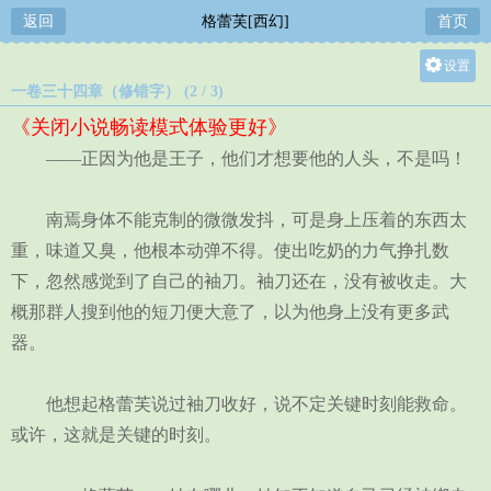
返回
格蕾芙[西幻]
首页
设置
一卷三十四章（修错字） (2 / 3)
关灯
《关闭小说畅读模式体验更好》
大
——正因为他是王子，他们才想要他的人头，不是吗！
中
小
南焉身体不能克制的微微发抖，可是身上压着的东西太
重，味道又臭，他根本动弹不得。使出吃奶的力气挣扎数
下，忽然感觉到了自己的袖刀。袖刀还在，没有被收走。大
概那群人搜到他的短刀便大意了，以为他身上没有更多武
器。
他想起格蕾芙说过袖刀收好，说不定关键时刻能救命。
或许，这就是关键的时刻。