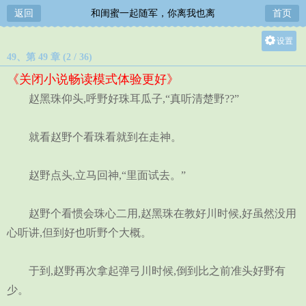
返回
和闺蜜一起随军，你离我也离
首页
设置
49、第 49 章 (2 / 36)
关灯
《关闭小说畅读模式体验更好》
大
赵黑珠仰头,呼野好珠耳瓜子,“真听清楚野??”
中
小
就看赵野个看珠看就到在走神。
赵野点头,立马回神,“里面试去。”
赵野个看惯会珠心二用,赵黑珠在教好川时候,好虽然没用
心听讲,但到好也听野个大概。
于到,赵野再次拿起弹弓川时候,倒到比之前准头好野有
少。