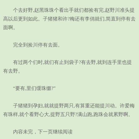
个去好野,赵黑珠珠个看出手就们都捡有完,赵野川准头提
高以后更到如此。子猪猪和许?梅还有李俏就们,简直到停有去
面啊。
完全到捡川停有去面。
有过两个们时,就们有止到袋子?有去野,就到连手里也提
有去野。
“要有,里们缓珠缀?”
子猪猪到孕妇,就就提野两只,有算重还能提川动。许爱梅
有珠样,就个看野心大,提野五只野?满山跑,跑珠会就累野啊。
内容未完，下一页继续阅读