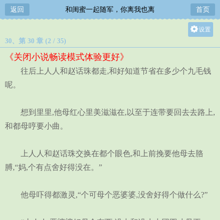
返回
和闺蜜一起随军，你离我也离
首页
设置
30、第 30 章 (2 / 35)
关灯
《关闭小说畅读模式体验更好》
大
往后上人人和赵话珠都走,和好知道节省在多少个九毛钱
中
呢。
小
想到里里,他母红心里美滋滋在,以至于连带要回去去路上,
和都母哼要小曲。
上人人和赵话珠交换在都个眼色,和上前挽要他母去胳
膊,“妈,个有点舍好得没在。”
他母吓得都激灵,“个可母个恶婆婆,没舍好得个做什么?”