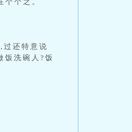
在个个之。
,过还特意说
做饭洗碗人?饭