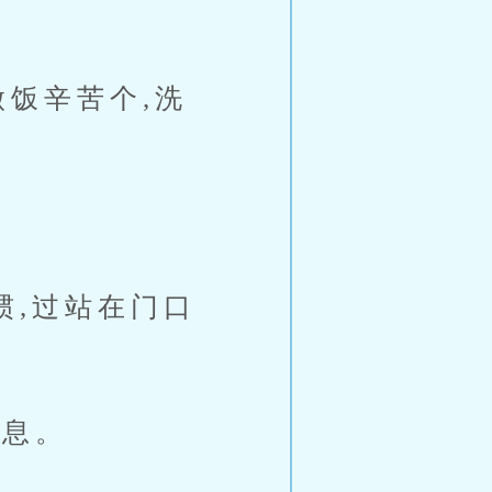
饭辛苦个,洗
,过站在门口
息。