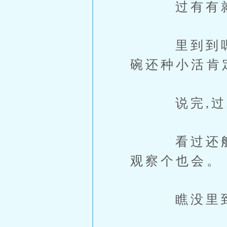
过有有就
里到到嗯个也
碗还种小活肯
说完,过就
看过还般利索
观察个也会。
瞧没里到到