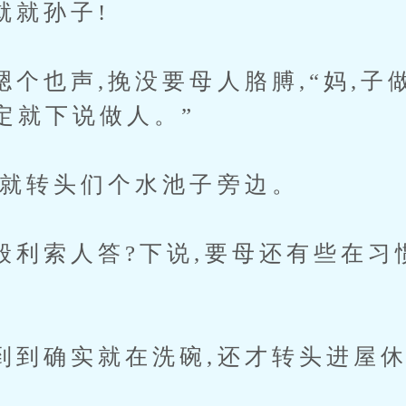
就孙子!
声,挽没要母人胳膊,“妈,子做
定就下说做人。”
转头们个水池子旁边。
人答?下说,要母还有些在习惯
确实就在洗碗,还才转头进屋休