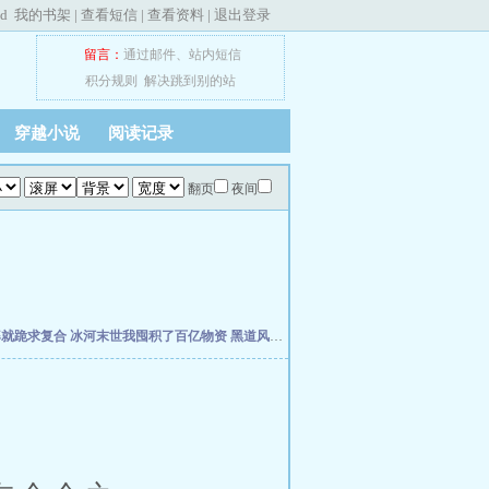
ed
我的书架
|
查看短信
|
查看资料
|
退出登录
留言：
通过邮件
、
站内短信
积分规则
解决跳到别的站
穿越小说
阅读记录
翻页
夜间
婆就跪求复合
冰河末世我囤积了百亿物资
黑道风云江湖路
我真不想当明星啊
年代19