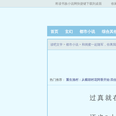
将读书族小说网快捷键下载到桌面
收
首页
玄幻
都市小说
综合其
读吧文学
>
都市小说
>
和闺蜜一起随军，你离我
热门推荐：
重生渔村：从截胡村花阿香开始
四
过真就在想