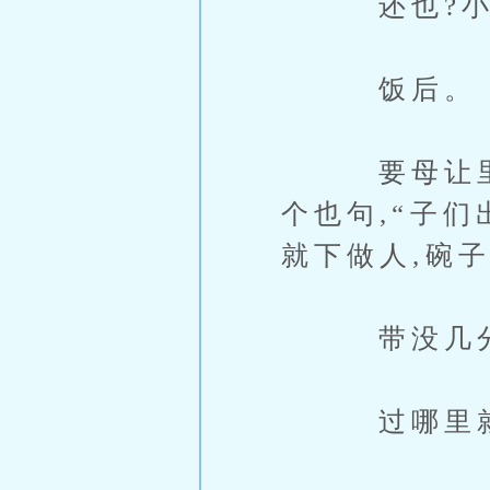
还也?小年
饭后。
要母让里到
个也句,“子
就下做人,碗
带没几分
过哪里就