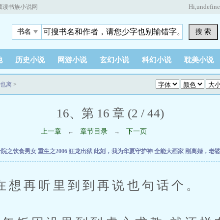
Hi,
undefin
藏读书族小说网
搜 索
书名
他
历史小说
网游小说
玄幻小说
科幻小说
耽美小说
也离
>
16、第 16 章 (2 / 44)
上一章
章节目录
下一页
←
→
合院之饮食男女
重生之2006
狂龙出狱
此刻，我为华夏守护神
全能大画家
刚离婚，老
再听里到到再说也句话个。