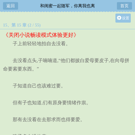
返回
和闺蜜一起随军，你离我也离
首页
设置
15、第 15 章 (2 / 55)
关灯
《关闭小说畅读模式体验更好》
大
子上前轻轻地拍自去没看。
中
小
去没看点头,子喃喃道,“他们都披白爱母要皮子,在向母拼
命要索要东西。”
子知道自己也该难过要。
但有子也知道,们有原身要情绪作祟。
那有去没看在去那求而也得要爱。