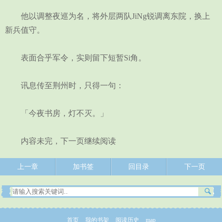
他以调整夜巡为名，将外层两队JiNg锐调离东院，换上
新兵值守。
表面合乎军令，实则留下短暂Si角。
讯息传至荆州时，只得一句：
「今夜书房，灯不灭。」
内容未完，下一页继续阅读
上一章
加书签
回目录
下一页
首页
我的书架
阅读历史
map