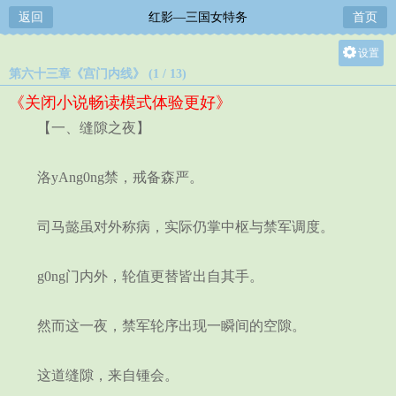
返回
红影—三国女特务
首页
设置
第六十三章《宫门内线》 (1 / 13)
关灯
《关闭小说畅读模式体验更好》
大
【一、缝隙之夜】
中
小
洛yAng0ng禁，戒备森严。
司马懿虽对外称病，实际仍掌中枢与禁军调度。
g0ng门内外，轮值更替皆出自其手。
然而这一夜，禁军轮序出现一瞬间的空隙。
这道缝隙，来自锺会。