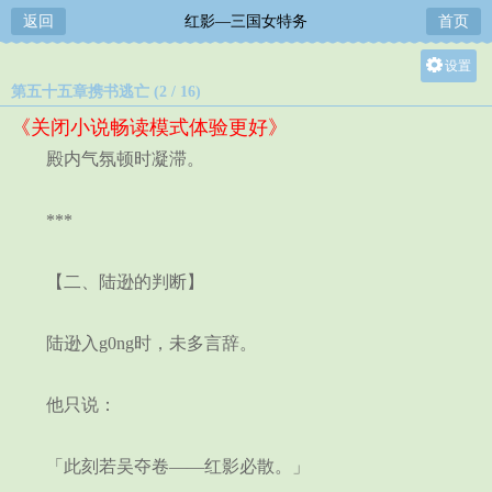
返回
红影—三国女特务
首页
设置
第五十五章携书逃亡 (2 / 16)
关灯
《关闭小说畅读模式体验更好》
大
殿内气氛顿时凝滞。
中
小
***
【二、陆逊的判断】
陆逊入g0ng时，未多言辞。
他只说：
「此刻若吴夺卷——红影必散。」