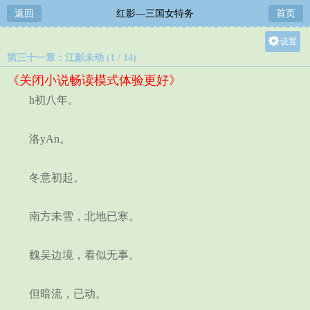
返回
红影—三国女特务
首页
设置
第三十一章：江影未动 (1 / 14)
关灯
《关闭小说畅读模式体验更好》
大
h初八年。
中
小
洛yAn。
冬意初起。
南方未雪，北地已寒。
魏吴边境，看似无事。
但暗流，已动。