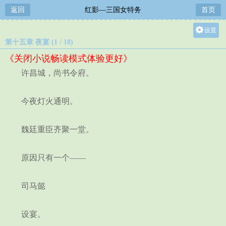
返回
红影—三国女特务
首页
设置
第十五章 夜宴 (1 / 18)
关灯
《关闭小说畅读模式体验更好》
大
许昌城，尚书令府。
中
小
今夜灯火通明。
魏廷重臣齐聚一堂。
原因只有一个——
司马懿
设宴。