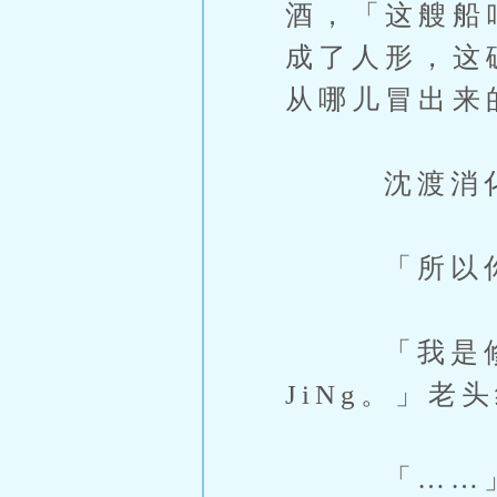
酒，「这艘船
成了人形，这
从哪儿冒出来
沈渡消化
「所以你是
「我是修成
JiNg。」
「……