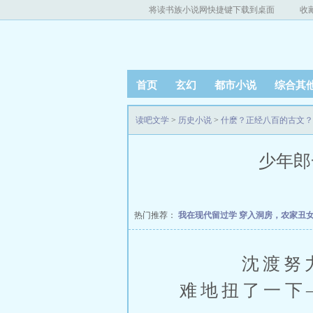
将读书族小说网快捷键下载到桌面
收
首页
玄幻
都市小说
综合其
读吧文学
>
历史小说
>
什麽？正经八百的古文？
少年郎
热门推荐：
我在现代留过学
穿入洞房，农家丑
沈渡努力转
难地扭了一下