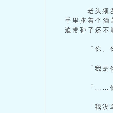
老头须发皆
手里捧着个酒
迫带孙子还不
「你、你是
「我是你祖
「……你
「我没骂人