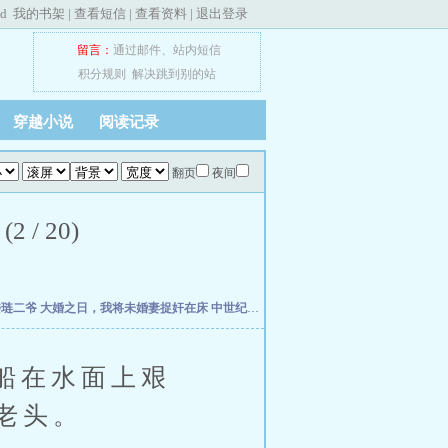
ed
我的书架
|
查看短信
|
查看资料
|
退出登录
留言：
通过邮件
、
站内短信
积分规则
解决跳到别的站
穿越小说
阅读记录
翻页
夜间
 20)
楼琏二爷
大婚之日，我将未婚妻捉奸在床
中世纪崛起
万历小捕快
元初小道士纵横天下
船在水面上艰
老头。