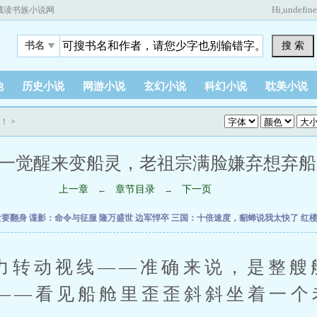
Hi,
undefin
藏读书族小说网
搜 索
书名
他
历史小说
网游小说
玄幻小说
科幻小说
耽美小说
！
>
一觉醒来变船灵，老祖宗满脸嫌弃想弃船 (2 /
上一章
章节目录
下一页
←
→
女要翻身
谍影：命令与征服
隆万盛世
边军悍卒
三国：十倍速度，貂蝉说我太快了
红
动视线——准确来说，是整艘
——看见船舱里歪歪斜斜坐着一个