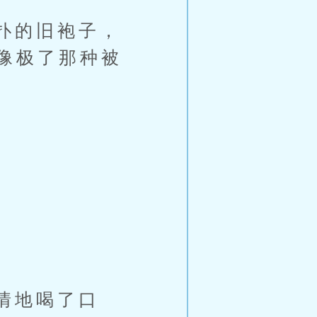
扑的旧袍子，
像极了那种被
情地喝了口