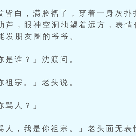
白，满脸褶子，穿着一身灰扑
葫芦，眼神空洞地望着远方，表情
能发朋友圈的爷爷。
谁？」沈渡问。
宗。」老头说。
骂人？」
，我是你祖宗。」老头面无表