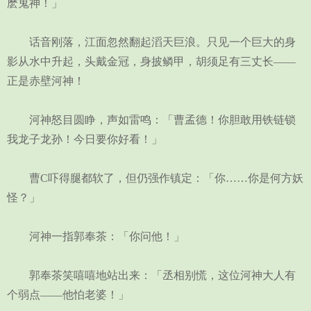
麽鬼神！」
话音刚落，江面忽然翻起滔天巨浪。只见一个巨大的身
影从水中升起，头戴金冠，身披鳞甲，胡须足有三丈长——
正是赤壁河神！
河神怒目圆睁，声如雷鸣：「曹孟德！你胆敢用铁链锁
我龙子龙孙！今日要你好看！」
曹C吓得腿都软了，但仍强作镇定：「你……你是何方妖
怪？」
河神一指郭奉茶：「你问他！」
郭奉茶笑嘻嘻地站出来：「丞相别慌，这位河神大人有
个弱点——他怕老婆！」