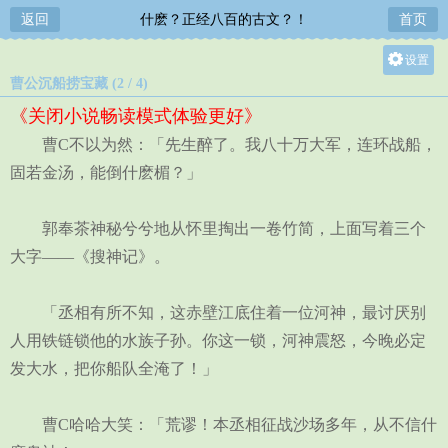
返回
什麽？正经八百的古文？！
首页
设置
曹公沉船捞宝藏 (2 / 4)
关灯
《关闭小说畅读模式体验更好》
大
曹C不以为然：「先生醉了。我八十万大军，连环战船，
中
固若金汤，能倒什麽楣？」
小
郭奉茶神秘兮兮地从怀里掏出一卷竹简，上面写着三个
大字——《搜神记》。
「丞相有所不知，这赤壁江底住着一位河神，最讨厌别
人用铁链锁他的水族子孙。你这一锁，河神震怒，今晚必定
发大水，把你船队全淹了！」
曹C哈哈大笑：「荒谬！本丞相征战沙场多年，从不信什