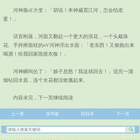
河神脸sE大变：「胡说！本神威震江河，怎会怕老
婆！」
话音刚落，河面又翻起一个更大的浪花，一个头戴珠
花、手持擀面杖的nV河神浮出水面：「老东西！又偷跑出来
喝酒！给我回家跪搓衣板！」
河神瞬间怂了：「娘子息怒！我这就回去！」说完一溜
烟钻回水底，连个水花都没敢溅起来。
内容未完，下一页继续阅读
上一章
加书签
回目录
下一页