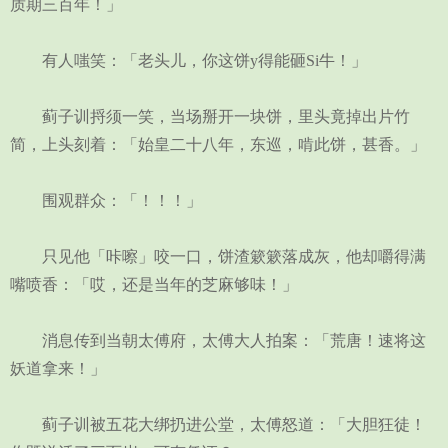
质期三百年！」
有人嗤笑：「老头儿，你这饼y得能砸Si牛！」
蓟子训捋须一笑，当场掰开一块饼，里头竟掉出片竹
简，上头刻着：「始皇二十八年，东巡，啃此饼，甚香。」
围观群众：「！！！」
只见他「咔嚓」咬一口，饼渣簌簌落成灰，他却嚼得满
嘴喷香：「哎，还是当年的芝麻够味！」
消息传到当朝太傅府，太傅大人拍案：「荒唐！速将这
妖道拿来！」
蓟子训被五花大绑扔进公堂，太傅怒道：「大胆狂徒！