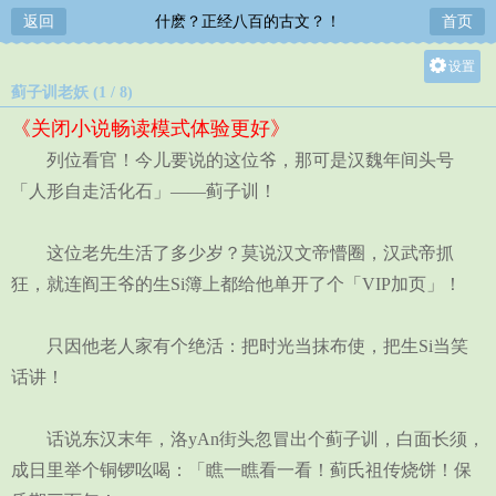
返回
什麽？正经八百的古文？！
首页
设置
蓟子训老妖 (1 / 8)
关灯
《关闭小说畅读模式体验更好》
大
列位看官！今儿要说的这位爷，那可是汉魏年间头号
中
「人形自走活化石」——蓟子训！
小
这位老先生活了多少岁？莫说汉文帝懵圈，汉武帝抓
狂，就连阎王爷的生Si簿上都给他单开了个「VIP加页」！
只因他老人家有个绝活：把时光当抹布使，把生Si当笑
话讲！
话说东汉末年，洛yAn街头忽冒出个蓟子训，白面长须，
成日里举个铜锣吆喝：「瞧一瞧看一看！蓟氏祖传烧饼！保