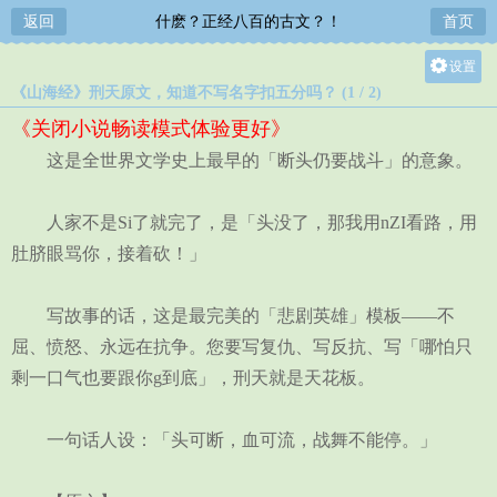
返回
什麽？正经八百的古文？！
首页
设置
《山海经》刑天原文，知道不写名字扣五分吗？ (1 / 2)
关灯
《关闭小说畅读模式体验更好》
大
这是全世界文学史上最早的「断头仍要战斗」的意象。
中
小
人家不是Si了就完了，是「头没了，那我用nZI看路，用
肚脐眼骂你，接着砍！」
写故事的话，这是最完美的「悲剧英雄」模板——不
屈、愤怒、永远在抗争。您要写复仇、写反抗、写「哪怕只
剩一口气也要跟你g到底」，刑天就是天花板。
一句话人设：「头可断，血可流，战舞不能停。」