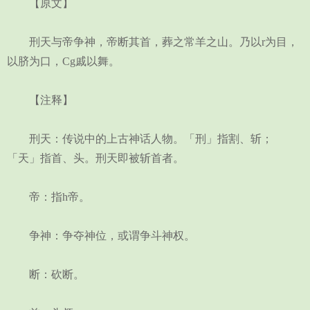
【原文】
刑天与帝争神，帝断其首，葬之常羊之山。乃以r为目，
以脐为口，Cg戚以舞。
【注释】
刑天：传说中的上古神话人物。「刑」指割、斩；
「天」指首、头。刑天即被斩首者。
帝：指h帝。
争神：争夺神位，或谓争斗神权。
断：砍断。