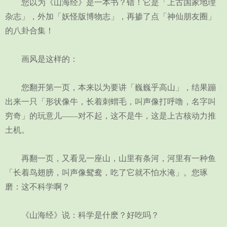
您以为《山海经》是一本书？错！它是「上古国家地理
杂志」，外加「妖怪版博物志」，再掺了点「神仙朋友圈」
的八卦合集！
画风是这样的：
您翻开第一页，本来以为要讲「巍巍乎高山」，结果蹦
出来一只「形状像牛，长着刺蝟毛，叫声像打呼噜，名字叫
穷奇」的玩意儿——对不起，这不是牛，这是上古核动力推
土机。
再翻一页，又看见一座山，山里有条河，河里有一种鱼
「长着鸟翅膀，叫声像鸳鸯，吃了它就不怕水淹」。您琢
磨：这不科学啊？
《山海经》说：科学是什麽？好吃吗？