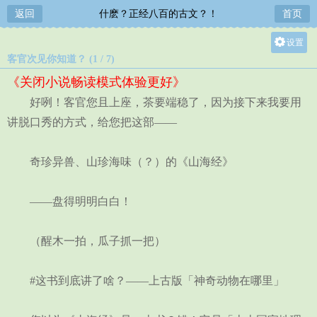
返回
什麽？正经八百的古文？！
首页
设置
客官次见你知道？ (1 / 7)
关灯
《关闭小说畅读模式体验更好》
大
好咧！客官您且上座，茶要端稳了，因为接下来我要用
中
讲脱口秀的方式，给您把这部——
小
奇珍异兽、山珍海味（？）的《山海经》
——盘得明明白白！
（醒木一拍，瓜子抓一把）
#这书到底讲了啥？——上古版「神奇动物在哪里」