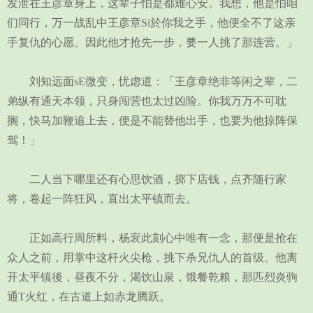
发泄在王彦章身上，这辈子怕是都难心安。我想，他是怕咱
们同行，万一战乱中王彦章Si於你我之手，他便全不了这亲
手复仇的心愿。因此他才抢先一步，要一人挑了那连营。」
刘知远面sE微变，忧虑道：「王彦章绝非等闲之辈，二
弟纵有通天本领，只身闯营也太过凶险。你我万万不可耽
搁，快马加鞭追上去，便是不能替他出手，也要为他掠阵保
驾！」
二人当下哪里还有心思饮酒，掷下店钱，点齐随行家
将，卷起一阵狂风，直出太平镇而去。
正如高行周所料，杨衮此刻心中唯有一念，那便是抢在
众人之前，用掌中这杆火尖枪，挑下杀兄仇人的首级。他离
开太平镇後，昼夜不分，渴饮山泉，饿餐乾粮，那匹烈炎驹
通T火红，在古道上如赤龙腾跃。