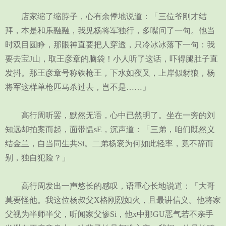
店家缩了缩脖子，心有余悸地说道：「三位爷刚才结
拜，本是和乐融融，我见杨将军独行，多嘴问了一句。他当
时双目圆睁，那眼神直要把人穿透，只冷冰冰落下一句：我
要去宝J山，取王彦章的脑袋！小人听了这话，吓得腿肚子直
发抖。那王彦章号称铁枪王，下水如夜叉，上岸似豺狼，杨
将军这样单枪匹马杀过去，岂不是……」
高行周听罢，默然无语，心中已然明了。坐在一旁的刘
知远却拍案而起，面带愠sE，沉声道：「三弟，咱们既然义
结金兰，自当同生共Si。二弟杨衮为何如此轻率，竟不辞而
别，独自犯险？」
高行周发出一声悠长的感叹，语重心长地说道：「大哥
莫要怪他。我这位杨叔父X格刚烈如火，且最讲信义。他将家
父视为半师半父，听闻家父惨Si，他x中那GU恶气若不亲手