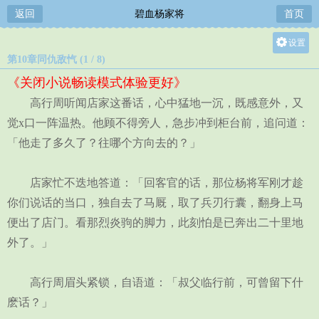
返回
碧血杨家将
首页
设置
第10章同仇敌忾 (1 / 8)
关灯
《关闭小说畅读模式体验更好》
大
高行周听闻店家这番话，心中猛地一沉，既感意外，又
中
觉x口一阵温热。他顾不得旁人，急步冲到柜台前，追问道：
小
「他走了多久了？往哪个方向去的？」
店家忙不迭地答道：「回客官的话，那位杨将军刚才趁
你们说话的当口，独自去了马厩，取了兵刃行囊，翻身上马
便出了店门。看那烈炎驹的脚力，此刻怕是已奔出二十里地
外了。」
高行周眉头紧锁，自语道：「叔父临行前，可曾留下什
麽话？」