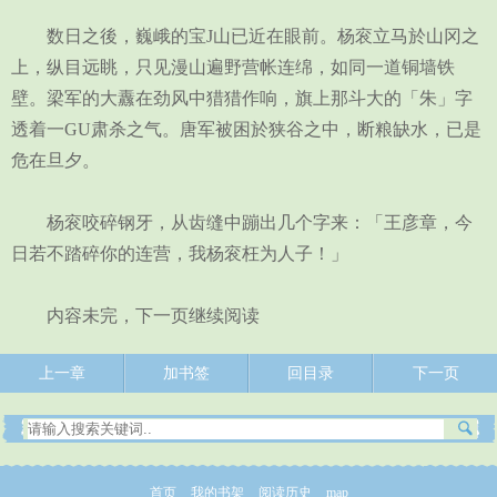
数日之後，巍峨的宝J山已近在眼前。杨衮立马於山冈之
上，纵目远眺，只见漫山遍野营帐连绵，如同一道铜墙铁
壁。梁军的大纛在劲风中猎猎作响，旗上那斗大的「朱」字
透着一GU肃杀之气。唐军被困於狭谷之中，断粮缺水，已是
危在旦夕。
杨衮咬碎钢牙，从齿缝中蹦出几个字来：「王彦章，今
日若不踏碎你的连营，我杨衮枉为人子！」
内容未完，下一页继续阅读
上一章
加书签
回目录
下一页
首页
我的书架
阅读历史
map