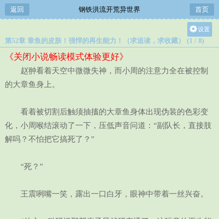
返回
钢铁洪流开荒异世界
首页
设置
第52章 章鱼的皮肤！强悍的再生能力！（求追读，求收藏） (1 / 8)
关灯
《关闭小说畅读模式体验更好》
大
赵翀看着天空中微微失神，而小周的注意力全在被控制
中
的大章鱼身上。
小
看着被切割后触须抽搐的大章鱼身体出现伪装的色彩变
化，小周喉结滚动了一下，压低声音问道：“副队长，直接肢
解吗？不怕把它搞死了？”
“死？”
王震咧嘴一笑，露出一口白牙，眼神中带着一丝兴奋。