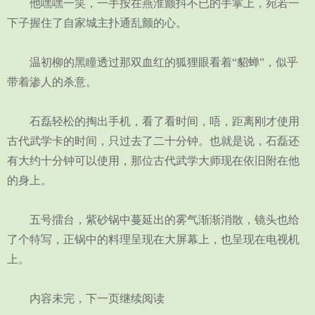
他嘿嘿一笑，一手按在燕淮颤抖不已的手掌上，宛若一
下子握住了自家城主扑通乱颤的心。
温初柳的黑瞳透过那双血红的狐狸眼看着“貂蝉”，似乎
带着渗人的杀意。
石磊轻松的掏出手机，看了看时间，唔，距离刚才使用
古代武学卡的时间，只过去了二十分钟。也就是说，石磊还
有大约十分钟可以使用，那位古代武学大师现在依旧附在他
的身上。
五号擂台，紫砂锅中蔓延出的雾气渐渐消散，镜头也给
了个特写，正锅中的料理呈现在大屏幕上，也呈现在电视机
上。
内容未完，下一页继续阅读