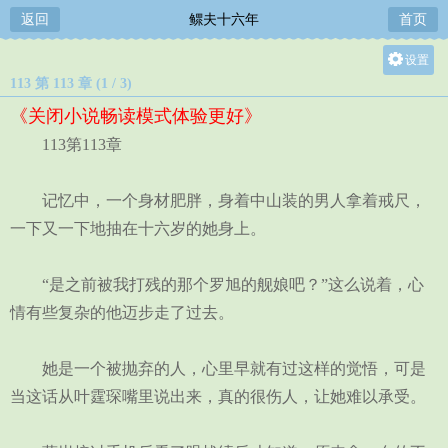
返回
鳏夫十六年
首页
设置
113 第 113 章 (1 / 3)
关灯
《关闭小说畅读模式体验更好》
大
113第113章
中
小
记忆中，一个身材肥胖，身着中山装的男人拿着戒尺，
一下又一下地抽在十六岁的她身上。
“是之前被我打残的那个罗旭的舰娘吧？”这么说着，心
情有些复杂的他迈步走了过去。
她是一个被抛弃的人，心里早就有过这样的觉悟，可是
当这话从叶霆琛嘴里说出来，真的很伤人，让她难以承受。