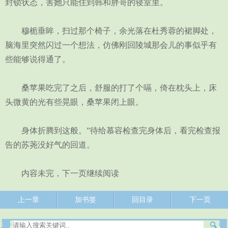
封锁状态，害她只能住到韩和胖哥的寝室里。
穆栀垂眸，扫过那个椅子，余光落在杜秀蓉的裙脚处，
脑海里突然闪过一个想法，仿佛刚回陵城那会儿的事似乎有
些能够说得通了。
桑苹果吃完了之后，舒服的打了个嗝，倚在枕头上，床
头微黄的光有些晃眼，桑苹果闭上眼。
身体折腾到这般。”待给慕容检查完身体后，看完检查报
告的苏荛没好气的回道。
内容未完，下一页继续阅读
上一章
加书签
回目录
下一页