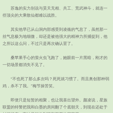
苏逸的实力别说与昊天无相、共工、荒武神斗，就连一
些顶尖的大乘散仙都难以战胜。
其实他早已从山洞内部感受到凌殇的气息了，虽然那一
丝气息极为地细微，却还是被他强大的精神力所捕捉到，他
之所以这么问，不过只是再次确认罢了。
桑苹果手心的萤火虫飞跑了，她眼前一片黑暗，刚才的
一切场景都消失不见了。
“不也死了那么多次吗？死死就习惯了。而且奥创那种弱
鸡，杀不了我。”梅节操苦笑。
即便只是短暂的相聚，也让我喜出望外。颜凌说，星族
联盟的特警把我和白墨的房间翻了个底朝天，到现在还处于