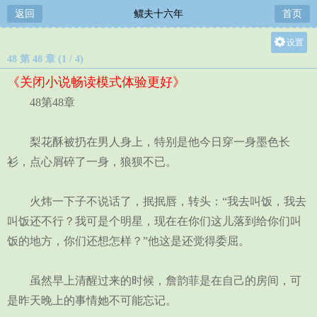
返回
鳏夫十六年
首页
设置
48 第 48 章 (1 / 4)
关灯
《关闭小说畅读模式体验更好》
大
48第48章
中
小
梨花酥被扔在男人身上，特别是他今日穿一身墨色长
衫，点心屑碎了一身，狼狈不已。
火炜一下子不说话了，抿抿唇，转头：“我去叫饭，我去
叫饭还不行？我可是个明星，现在在你们这儿落到给你们叫
饭的地方，你们还想怎样？”他这是还觉得委屈。
虽然早上清醒过来的时候，詹韵菲是在自己的房间，可
是昨天晚上的事情她不可能忘记。