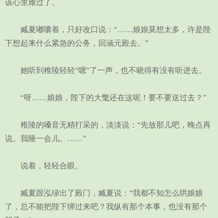
该心里难过了。
臧夏嘟囔着，只好改口说：“……娘娘莫想太多，许是陛
下想起来什么紧急的公务，回涵元殿去。”
她听到稚陵轻轻“嗯”了一声，也不晓得有没有听进去。
“呀……娘娘，陛下的大氅还在这呢！要不要送过去？”
稚陵的嗓音无精打采的，淡淡说：“先放那儿吧，晚点再
说。我睡一会儿。……”
说着，轻轻合眼。
臧夏跟泓绿出了殿门，臧夏说：“我都不知怎么哄娘娘
了，总不能把陛下绑过来吧？我纵有那个本事，也没有那个