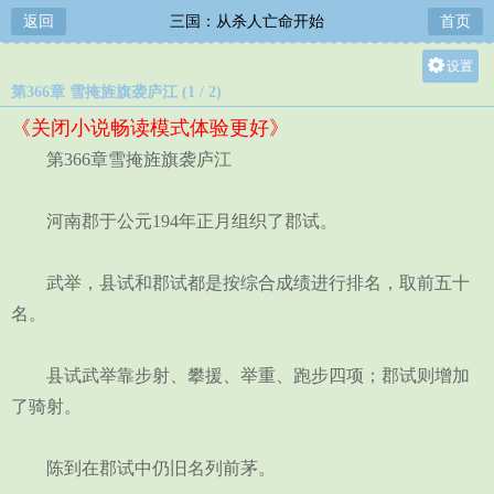
返回
三国：从杀人亡命开始
首页
设置
第366章 雪掩旌旗袭庐江 (1 / 2)
关灯
《关闭小说畅读模式体验更好》
大
第366章雪掩旌旗袭庐江
中
小
河南郡于公元194年正月组织了郡试。
武举，县试和郡试都是按综合成绩进行排名，取前五十
名。
县试武举靠步射、攀援、举重、跑步四项；郡试则增加
了骑射。
陈到在郡试中仍旧名列前茅。