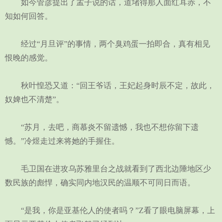
如今管彦提出了孟子说的话，道堵得那人面红耳赤，不
知如何回答。
经过“月旦评”的事情，两个臭鸡蛋一拍即合，真有相见
恨晚的感觉。
秋叶惶恐又道：“回王爷话，王妃起身时辰不定，故此，
奴婢也不清楚”。
“苏月，去吧，商慕炎不留遗憾，我也不想你留下遗
憾。”冷煜走过来将她的手握住。
毛卫国在进攻乌苏雅里台之战就看到了西北边陲地区少
数民族的彪悍，确实同内地汉民的温顺不可同日而语。
“是我，你是亚基伦人的使者吗？”Z看了眼电脑屏幕，上