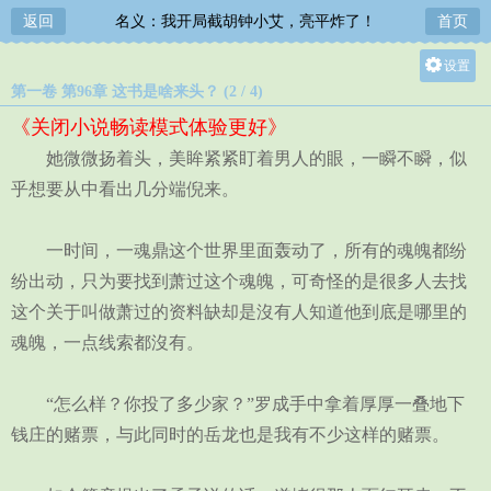
返回
名义：我开局截胡钟小艾，亮平炸了！
首页
设置
第一卷 第96章 这书是啥来头？ (2 / 4)
关灯
《关闭小说畅读模式体验更好》
大
她微微扬着头，美眸紧紧盯着男人的眼，一瞬不瞬，似
中
乎想要从中看出几分端倪来。
小
一时间，一魂鼎这个世界里面轰动了，所有的魂魄都纷
纷出动，只为要找到萧过这个魂魄，可奇怪的是很多人去找
这个关于叫做萧过的资料缺却是沒有人知道他到底是哪里的
魂魄，一点线索都沒有。
“怎么样？你投了多少家？”罗成手中拿着厚厚一叠地下
钱庄的赌票，与此同时的岳龙也是我有不少这样的赌票。