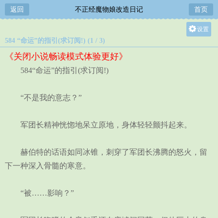
返回
不正经魔物娘改造日记
首页
设置
584 “命运”的指引(求订阅!) (1 / 3)
关灯
《关闭小说畅读模式体验更好》
大
584“命运”的指引(求订阅!)
中
小
“不是我的意志？”
军团长精神恍惚地呆立原地，身体轻轻颤抖起来。
赫伯特的话语如同冰锥，刺穿了军团长沸腾的怒火，留
下一种深入骨髓的寒意。
“被……影响？”