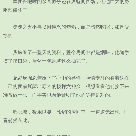
军团长咆哮的余音似乎还在废墟间回荡，但他巨大的身
躯却僵住了。
灵魂之火不再喷射愤怒的烈焰，而是骤然收缩，如同受
惊的
燕殊看了一整天的资料，整个房间中都是烟味，他随手
摸了摸口袋，居然一包烟就这么抽完了。
龙易辰强忍着压下了心中的异样，神情专注的看着这在
自己的面前展露出原本的模样六神众，很想看看他们接下来
准备做什么。而事实也向他证明了他的等待是对的。
酆都城，极乐世界，韩焰的房间中，一道遁光出现，叶
青赫然在此。