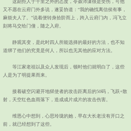
这副拒人于千里之外的态度，令聂沛潇很是受伤，可他
又不愿在云府门外多说，遂妥协道：“我的确找离信侯有事，
麻烦夫人了。”说着便转身拾阶而上，跨入云府门内，冯飞立
刻将马交给门僮，随之入府。
静观其变，是此时四人所能选择的最好的方法，也不知
道绑了他们的究竟是何人，所以也无其他的应对方法。
等江家老祖以及众人发现后，顿时他们就明白了，这些
人是为了明提果而来。
接着破空闪避开地狱使者的攻击距离后的50码，飞跃+散
射，天空红色血雨落下，造成成片成片的攻击伤害。
维恩心中想到，心思玲珑的她，早在大长老没有开口之
前，就已经想到了这些。