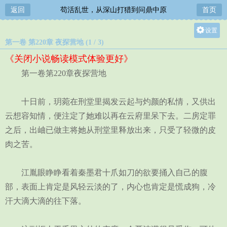
返回
苟活乱世，从深山打猎到问鼎中原
首页
设置
第一卷 第220章 夜探营地 (1 / 3)
关灯
《关闭小说畅读模式体验更好》
大
第一卷第220章夜探营地
中
小
十日前，玥菀在刑堂里揭发云起与灼颜的私情，又供出
云想容知情，便注定了她难以再在云府里呆下去。二房定罪
之后，出岫已做主将她从刑堂里释放出来，只受了轻微的皮
肉之苦。
江胤眼睁睁看着秦墨君十爪如刀的欲要捅入自己的腹
部，表面上肯定是风轻云淡的了，内心也肯定是慌成狗，冷
汗大滴大滴的往下落。