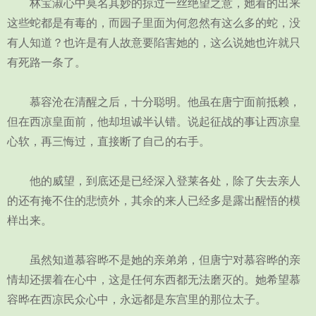
林宝淑心中莫名其妙的掠过一丝绝望之意，她看的出来
这些蛇都是有毒的，而园子里面为何忽然有这么多的蛇，没
有人知道？也许是有人故意要陷害她的，这么说她也许就只
有死路一条了。
慕容沧在清醒之后，十分聪明。他虽在唐宁面前抵赖，
但在西凉皇面前，他却坦诚半认错。说起征战的事让西凉皇
心软，再三悔过，直接断了自己的右手。
他的威望，到底还是已经深入登莱各处，除了失去亲人
的还有掩不住的悲愤外，其余的来人已经多是露出醒悟的模
样出来。
虽然知道慕容晔不是她的亲弟弟，但唐宁对慕容晔的亲
情却还摆着在心中，这是任何东西都无法磨灭的。她希望慕
容晔在西凉民众心中，永远都是东宫里的那位太子。