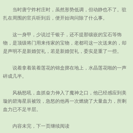
当时唐宁炸村庄时，虽然形势低调，但动静也不了。驻
扎在周围的官兵听到后，便开始询问除了什么事。
这一身甲，少说过千银子，还不提那镶嵌的宝石等饰
物，是顶级将门用来传家的宝物，老都司这一次送来的，却
是声明不是新婚贺礼，若是新婚贺礼，委实是重了一些。
说着拿着装着莲花的锦盒掷在地上，水晶莲花啪的一声
碎成几半。
风杨怒吼，血抓奋力伸入了魔神之口，他已经感应到美
璇的碧海星辰被毁，急怒的他再一次燃烧了大量血力，所剩
血力已不足半层。
内容未完，下一页继续阅读