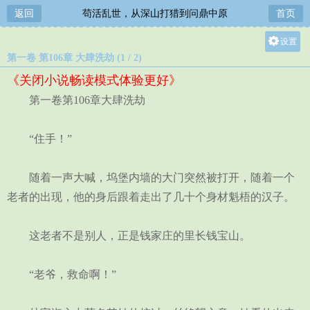
返回
苟活乱世，从深山打猎到问鼎中原
首页
设置
第一卷 第106章 大肆洗劫 (1 / 2)
关灯
《关闭小说畅读模式体验更好》
大
第一卷第106章大肆洗劫
中
小
“住手！”
随着一声大喊，坞堡内墙的大门突然被打开，随着一个
老者的出现，他的身后跟着走出了几十个身材魁梧的汉子。
这老者不是别人，正是钱家庄的里长钱宝山。
“老爷，救命啊！”