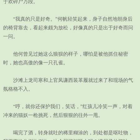
于欢碎尸万段。
“我真的只是好奇。”何帆轻笑起来，身子自然地朝身后
的椅背靠去，看起来颇为放松，好像真的只是出于好奇而问
一问。
他何曾见过她这么狼狈的样子，哪怕是被他抓住秘密
时，她也高傲的像一只孔雀。
沙滩上龙司寒和上官凤谦西装革履就过来了和现场的气
氛格格不入。
“哼，就你还保护我们，笑话，”红孩儿冷笑一声，对着
冲来的猫妖一枪挑死，然后狠狠的往外一甩。
喝完了酒，转身就吐的稀里糊涂的，到处都是呕吐物，