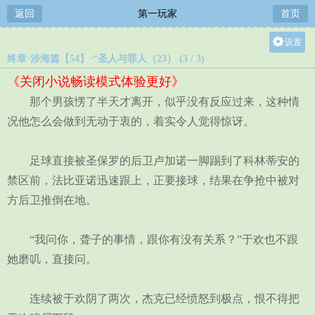
返回
第一玩家
首页
设置
终章·涉海篇【54】·“圣人与罪人（23） (3 / 3)
关灯
《关闭小说畅读模式体验更好》
大
那个男孩愣了半天才离开，似乎没有反应过来，这种情
中
况他怎么会做到无动于衷的，着实令人觉得惊讶。
小
足球直接被圣保罗的后卫卢加诺一脚踢到了科林蒂安的
禁区前，法比亚诺迅速跟上，正要接球，结果在争抢中被对
方后卫推倒在地。
“我问你，聋子的事情，跟你有没有关系？”于欢也不跟
她磨叽，直接问。
连续被于欢阴了两次，杰克已经愤怒到极点，恨不得把