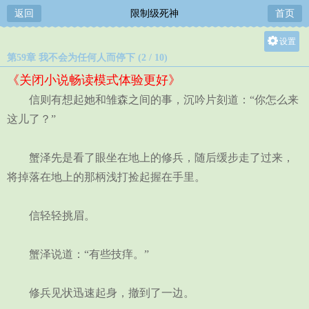
返回
限制级死神
首页
设置
第59章 我不会为任何人而停下 (2 / 10)
关灯
《关闭小说畅读模式体验更好》
大
信则有想起她和雏森之间的事，沉吟片刻道：“你怎么来
中
这儿了？”
小
蟹泽先是看了眼坐在地上的修兵，随后缓步走了过来，
将掉落在地上的那柄浅打捡起握在手里。
信轻轻挑眉。
蟹泽说道：“有些技痒。”
修兵见状迅速起身，撤到了一边。