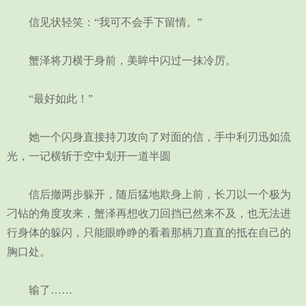
信见状轻笑：“我可不会手下留情。”
蟹泽将刀横于身前，美眸中闪过一抹冷厉。
“最好如此！”
她一个闪身直接持刀攻向了对面的信，手中利刃迅如流
光，一记横斩于空中划开一道半圆
信后撤两步躲开，随后猛地欺身上前，长刀以一个极为
刁钻的角度攻来，蟹泽再想收刀回挡已然来不及，也无法进
行身体的躲闪，只能眼睁睁的看着那柄刀直直的抵在自己的
胸口处。
输了……