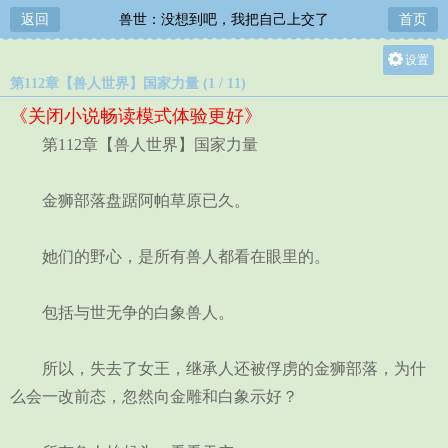
返回
兽世：没想到吧，我把自己上交了
首页
设置
第112章【兽人世界】国家力量 (1 / 11)
关灯
《关闭小说畅读模式体验更好》
大
第112章【兽人世界】国家力量
中
小
金狮部落盘踞阿帕草原已久。
她们的野心，是所有兽人都看在眼里的。
包括与世无争的白象兽人。
所以，失去了女王，继承人还被俘虏的金狮部落，为什
么会一改前态，忽然向金雕和白象示好？