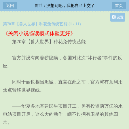
返回
兽世：没想到吧，我把自己上交了
首页
设置
第70章【兽人世界】种花兔传统艺能 (1 / 11)
关灯
《关闭小说畅读模式体验更好》
大
第70章【兽人世界】种花兔传统艺能
中
小
官方并没有向姜骄隐瞒，各国对此次“冰行者”事件的反
应。
同时于丽也相当坦诚，直言在此之前，官方就有意利用
焦点转移世界视线。
——华夏多地基建民生项目开工，另有投资两万亿的水
电站项目开启，这么大的动作，瞒不过拥有卫星的其他四
常。