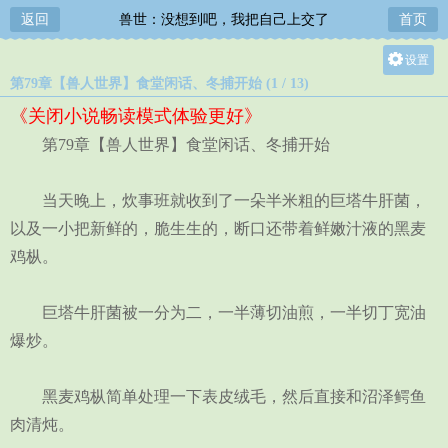
返回
兽世：没想到吧，我把自己上交了
首页
设置
第79章【兽人世界】食堂闲话、冬捕开始 (1 / 13)
关灯
《关闭小说畅读模式体验更好》
大
第79章【兽人世界】食堂闲话、冬捕开始
中
小
当天晚上，炊事班就收到了一朵半米粗的巨塔牛肝菌，
以及一小把新鲜的，脆生生的，断口还带着鲜嫩汁液的黑麦
鸡枞。
巨塔牛肝菌被一分为二，一半薄切油煎，一半切丁宽油
爆炒。
黑麦鸡枞简单处理一下表皮绒毛，然后直接和沼泽鳄鱼
肉清炖。