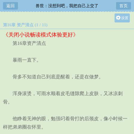
返回
兽世：没想到吧，我把自己上交了
首页
设置
第16章 资产清点 (1 / 11)
关灯
《关闭小说畅读模式体验更好》
大
第16章资产清点
中
小
暴雨一直下。
骨多不知道自己到底是醒着，还是在做梦。
浑身滚烫，可雨水顺着皮毛缝隙爬上皮肤，又冰凉刺
骨。
他睁着无神的眼，勉强叼着骨打的后颈皮，像小时候一
样把弟弟圈在怀里。