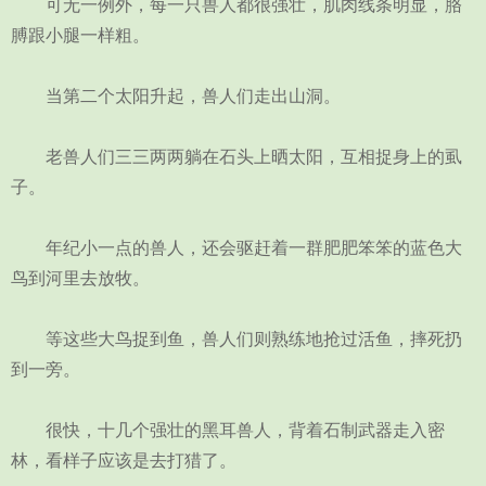
可无一例外，每一只兽人都很强壮，肌肉线条明显，胳
膊跟小腿一样粗。
当第二个太阳升起，兽人们走出山洞。
老兽人们三三两两躺在石头上晒太阳，互相捉身上的虱
子。
年纪小一点的兽人，还会驱赶着一群肥肥笨笨的蓝色大
鸟到河里去放牧。
等这些大鸟捉到鱼，兽人们则熟练地抢过活鱼，摔死扔
到一旁。
很快，十几个强壮的黑耳兽人，背着石制武器走入密
林，看样子应该是去打猎了。