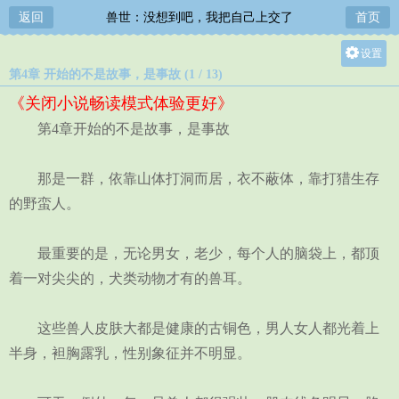
返回
兽世：没想到吧，我把自己上交了
首页
设置
第4章 开始的不是故事，是事故 (1 / 13)
关灯
《关闭小说畅读模式体验更好》
大
第4章开始的不是故事，是事故
中
小
那是一群，依靠山体打洞而居，衣不蔽体，靠打猎生存
的野蛮人。
最重要的是，无论男女，老少，每个人的脑袋上，都顶
着一对尖尖的，犬类动物才有的兽耳。
这些兽人皮肤大都是健康的古铜色，男人女人都光着上
半身，袒胸露乳，性别象征并不明显。