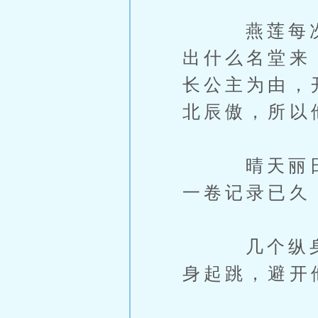
燕莲每次询
出什么名堂来
长公主为由，
北辰傲，所以
晴天丽日，
一卷记录已久
几个纵身起
身起跳，避开