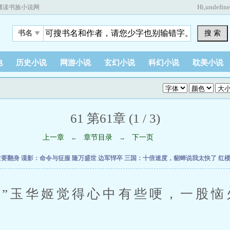
Hi,
undefin
藏读书族小说网
搜 索
书名
他
历史小说
网游小说
玄幻小说
科幻小说
耽美小说
61 第61章 (1 / 3)
上一章
章节目录
下一页
←
→
女要翻身
谍影：命令与征服
隆万盛世
边军悍卒
三国：十倍速度，貂蝉说我太快了
红
玉华姬觉得心中有些哽，一股恼
。