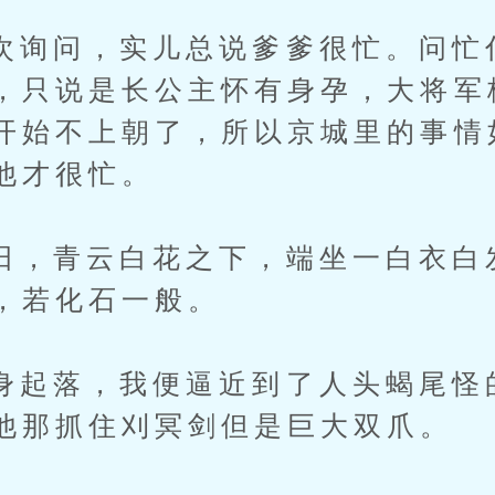
问，实儿总说爹爹很忙。问忙
，只说是长公主怀有身孕，大将军
开始不上朝了，所以京城里的事情
他才很忙。
青云白花之下，端坐一白衣白
，若化石一般。
落，我便逼近到了人头蝎尾怪
他那抓住刈冥剑但是巨大双爪。