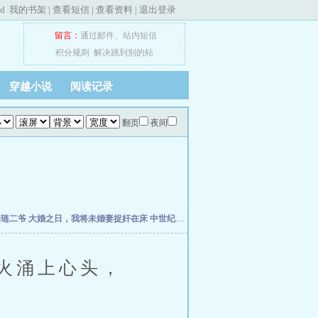
ed
我的书架
|
查看短信
|
查看资料
|
退出登录
留言：
通过邮件
、
站内短信
积分规则
解决跳到别的站
穿越小说
阅读记录
翻页
夜间
楼琏二爷
大婚之日，我将未婚妻捉奸在床
中世纪崛起
万历小捕快
荡宋
元初小道士纵
火涌上心头，