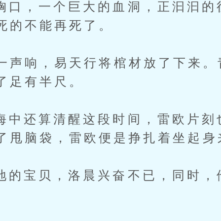
，一个巨大的血洞，正汩汩的
死的不能再死了。
声响，易天行将棺材放了下来。
了足有半尺。
还算清醒这段时间，雷欧片刻
了甩脑袋，雷欧便是挣扎着坐起身
宝贝，洛晨兴奋不已，同时，
。