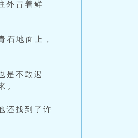
往外冒着鲜
青石地面上，
也是不敢迟
来。
他还找到了许