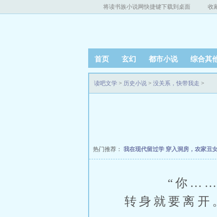
将读书族小说网快捷键下载到桌面
收
首页
玄幻
都市小说
综合其
读吧文学
>
历史小说
>
没关系，快带我走
>
热门推荐：
我在现代留过学
穿入洞房，农家丑
“你……”
转身就要离开