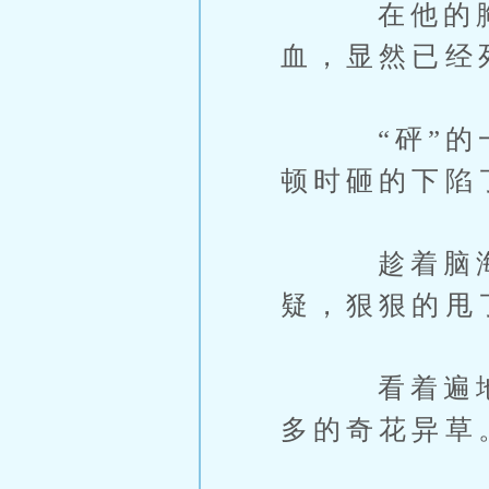
在他的胸口
血，显然已经
“砰”的一
顿时砸的下陷
趁着脑海中
疑，狠狠的甩
看着遍地的
多的奇花异草