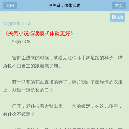
返回
没关系，快带我走
首页
设置
53 第53章 (1 / 4)
关灯
《关闭小说畅读模式体验更好》
大
53第53章
中
小
宫御臣进来的时候，就看见江俏耳手舞足蹈的样子，嘴
角也不由自主的跟着翘了翘。
有一盆花的花盆直接的碎了，碎片割到了秦瑾瑜的衣服
上，划出一道长长的口子。
门开，老仆披着大氅出来，非常的镇定，在这儿多年，
有什么不镇定？