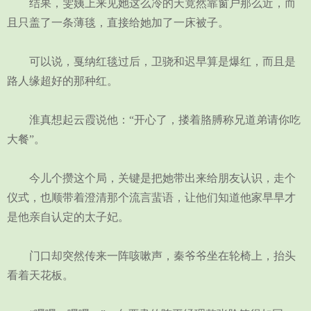
结果，雯姨上来见她这么冷的天竟然靠窗户那么近，而
且只盖了一条薄毯，直接给她加了一床被子。
可以说，戛纳红毯过后，卫骁和迟早算是爆红，而且是
路人缘超好的那种红。
淮真想起云霞说他：“开心了，搂着胳膊称兄道弟请你吃
大餐”。
今儿个攒这个局，关键是把她带出来给朋友认识，走个
仪式，也顺带着澄清那个流言蜚语，让他们知道他家早早才
是他亲自认定的太子妃。
门口却突然传来一阵咳嗽声，秦爷爷坐在轮椅上，抬头
看着天花板。