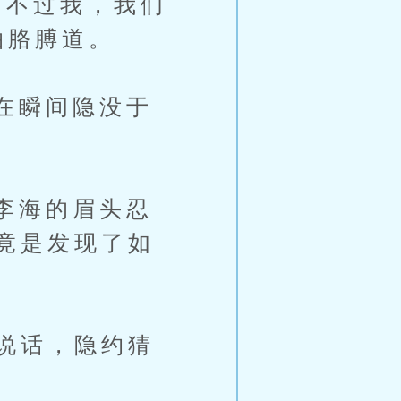
不过我，我们
拍胳膊道。
在瞬间隐没于
李海的眉头忍
竟是发现了如
说话，隐约猜