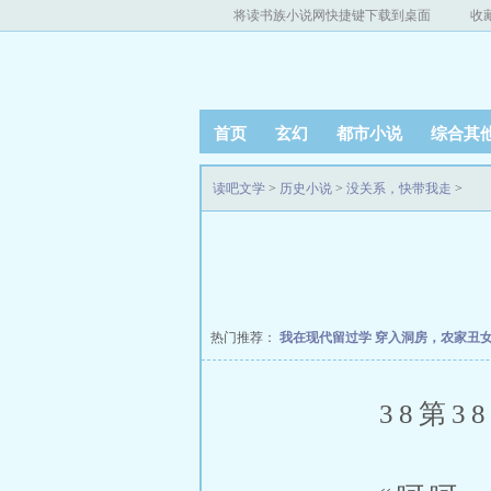
将读书族小说网快捷键下载到桌面
收
首页
玄幻
都市小说
综合其
读吧文学
>
历史小说
>
没关系，快带我走
>
热门推荐：
我在现代留过学
穿入洞房，农家丑
38第38