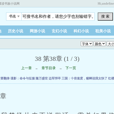
Hi,
undefin
藏读书族小说网
搜 索
书名
他
历史小说
网游小说
玄幻小说
科幻小说
耽美小说
38 第38章 (1 / 3)
上一章
章节目录
下一页
←
→
女要翻身
谍影：命令与征服
隆万盛世
边军悍卒
三国：十倍速度，貂蝉说我太快了
红
章