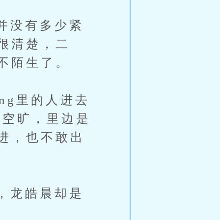
并没有多少紧
很清楚，二
不陌生了。
g里的人进去
片空旷，里边是
进，也不敢出
，龙皓晨却是