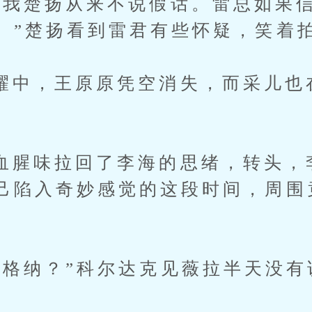
楚扬从来不说假话。雷总如果信
。”楚扬看到雷君有些怀疑，笑着
，王原原凭空消失，而采儿也
味拉回了李海的思绪，转头，
己陷入奇妙感觉的这段时间，周围
纳？”科尔达克见薇拉半天没有