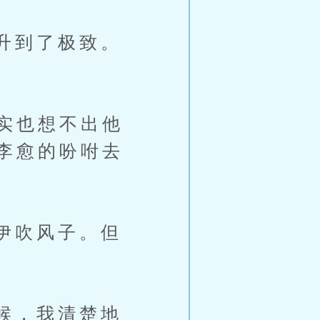
升到了极致。
实也想不出他
李愈的吩咐去
伊吹风子。但
候，我清楚地