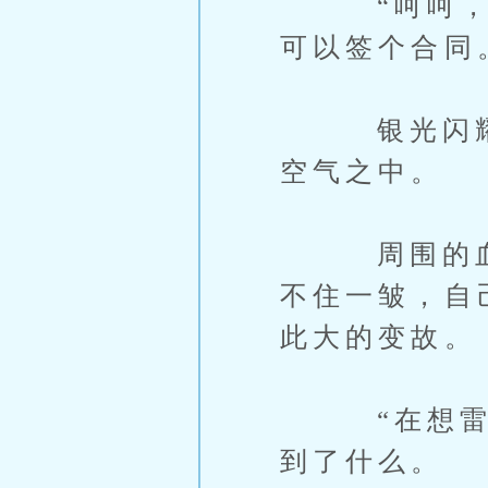
“呵呵，我
可以签个合同
银光闪耀中
空气之中。
周围的血腥
不住一皱，自
此大的变故。
“在想雷格
到了什么。