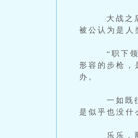
大战之后，
被公认为是人
“职下领命
形容的步枪，
办。
一如既往的
是似乎也没什
乐乐，那天