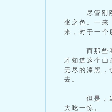
尽管刚刚接
张之色。一来
来，对于一个
而那些看到巨
才知道这个山
无尽的漆黑，
去。
但是，当怨
大吃一惊。