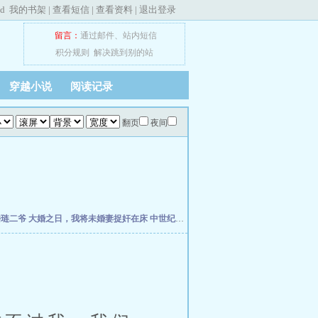
ed
我的书架
|
查看短信
|
查看资料
|
退出登录
留言：
通过邮件
、
站内短信
积分规则
解决跳到别的站
穿越小说
阅读记录
翻页
夜间
楼琏二爷
大婚之日，我将未婚妻捉奸在床
中世纪崛起
万历小捕快
元初小道士纵横天下