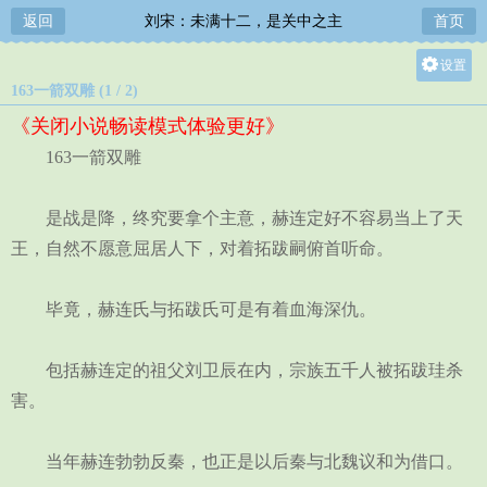
返回
刘宋：未满十二，是关中之主
首页
设置
163一箭双雕 (1 / 2)
关灯
《关闭小说畅读模式体验更好》
大
163一箭双雕
中
小
是战是降，终究要拿个主意，赫连定好不容易当上了天
王，自然不愿意屈居人下，对着拓跋嗣俯首听命。
毕竟，赫连氏与拓跋氏可是有着血海深仇。
包括赫连定的祖父刘卫辰在内，宗族五千人被拓跋珪杀
害。
当年赫连勃勃反秦，也正是以后秦与北魏议和为借口。