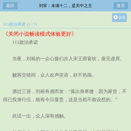
返回
刘宋：未满十二，是关中之主
首页
设置
111政治承诺 (1 / 5)
关灯
《关闭小说畅读模式体验更好》
大
111政治承诺
中
小
当夜，刘裕的一众心腹们步入宋王府宴饮，座无虚席。
觥筹交错间，众人欢声笑语，好不热闹。
酒过三巡，刘裕有感而发：“孤出身寒微，因为家贫，不
得已投身行伍，能有今日显贵，这是当初不敢设想的。”
此话一出，众人深有感触。