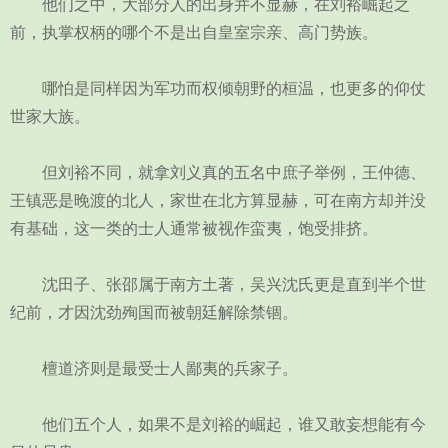
他们之中，大部分人的出身并不显赫，在刘裕崛起之
前，执掌权柄的哪个不是出自皇室宗亲、高门势族。
哪怕是同样因为军功而权倾朝野的桓温，也更多的仰仗
世家大族。
但刘裕不同，就拿刘义真的五名中庶子举例，王仲德、
王镇恶是晚渡的北人，家世在北方算显赫，可在南方却并没
有基础，这一类的士人通常被视作蛮夷，饱受排挤。
沈田子、张邵属于南方土著，吴兴沈氏更是直到半个世
纪前，才因沈劲殉国而被朝廷解除禁锢。
檀道济则是最受士人鄙夷的兵家子。
他们五个人，如果不是刘裕的崛起，谁又敢妄想能有今