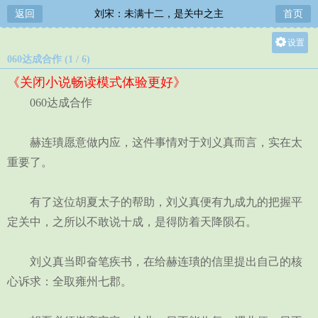
返回
刘宋：未满十二，是关中之主
首页
设置
060达成合作 (1 / 6)
关灯
《关闭小说畅读模式体验更好》
大
060达成合作
中
小
赫连璝愿意做内应，这件事情对于刘义真而言，实在太
重要了。
有了这位胡夏太子的帮助，刘义真便有九成九的把握平
定关中，之所以不敢说十成，是得防着天降陨石。
刘义真当即奋笔疾书，在给赫连璝的信里提出自己的核
心诉求：全取雍州七郡。