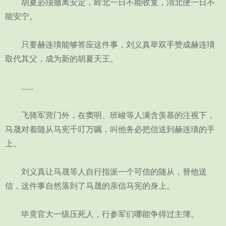
胡夏必须撤离安定，岭北一日不能收复，渭北便一日不
能安宁。
只要赫连璝能够答应这件事，刘义真举双手赞成赫连璝
取代其父，成为新的胡夏天王。
......
飞骑军营门外，在窦明、班峻等人满含羡慕的注视下，
马晟对着随从马宪千叮万嘱，叫他务必把信送到赫连璝的手
上。
刘义真让马晟等人自行指派一个可信的随从，替他送
信，这件事自然落到了马晟的亲信马宪的身上。
毕竟官大一级压死人，行参军们哪能争得过主簿。