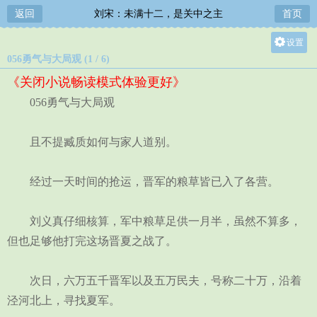
返回
刘宋：未满十二，是关中之主
首页
设置
056勇气与大局观 (1 / 6)
关灯
《关闭小说畅读模式体验更好》
大
056勇气与大局观
中
小
且不提臧质如何与家人道别。
经过一天时间的抢运，晋军的粮草皆已入了各营。
刘义真仔细核算，军中粮草足供一月半，虽然不算多，
但也足够他打完这场晋夏之战了。
次日，六万五千晋军以及五万民夫，号称二十万，沿着
泾河北上，寻找夏军。