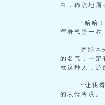
白，稀疏地眉
“哈哈！你
浑身气势一收
楚阳本来还
的名气，一定
就这种人，还
“让我看看
的表情冷漠。