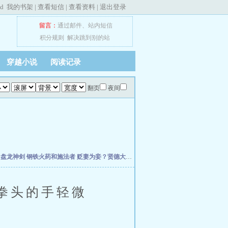
ed
我的书架
|
查看短信
|
查看资料
|
退出登录
留言：
通过邮件
、
站内短信
积分规则
解决跳到别的站
穿越小说
阅读记录
翻页
夜间
主
盘龙神剑
钢铁火药和施法者
贬妻为妾？贤德大妇她掀桌了
小丧尸找脑子找到七零后
拳头的手轻微