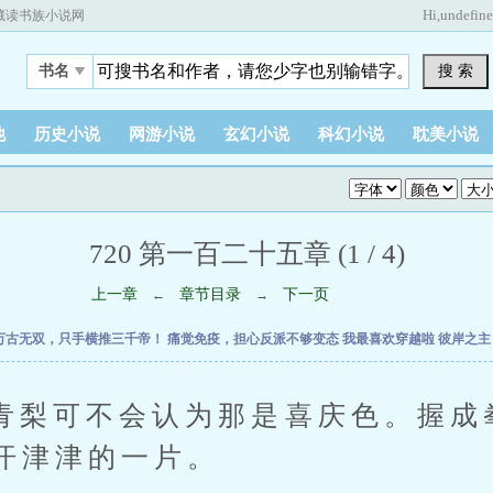
Hi,
undefin
藏读书族小说网
搜 索
书名
他
历史小说
网游小说
玄幻小说
科幻小说
耽美小说
720 第一百二十五章 (1 / 4)
上一章
章节目录
下一页
←
→
万古无双，只手横推三千帝！
痛觉免疫，担心反派不够变态
我最喜欢穿越啦
彼岸之
可不会认为那是喜庆色。握成
汗津津的一片。