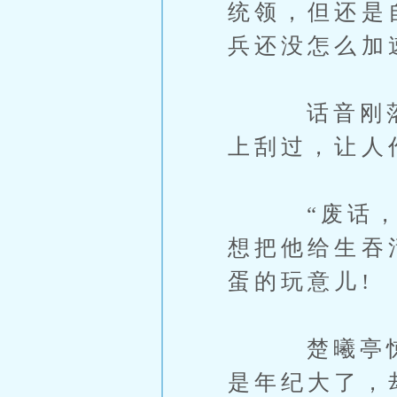
统领，但还是
兵还没怎么加
话音刚落，
上刮过，让人
“废话，难
想把他给生吞
蛋的玩意儿!
楚曦亭惊讶
是年纪大了，