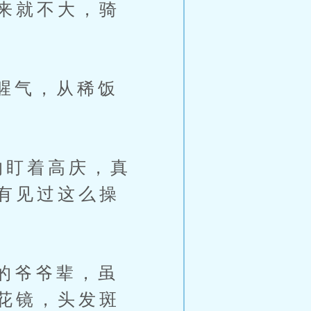
来就不大，骑
腥气，从稀饭
盯着高庆，真
有见过这么操
的爷爷辈，虽
花镜，头发斑