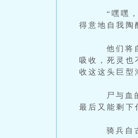
“嘿嘿，那
得意地自我陶
他们将自己
吸收，死灵也
收这这头巨型
尸与血的较
最后又能剩下
骑兵自古以