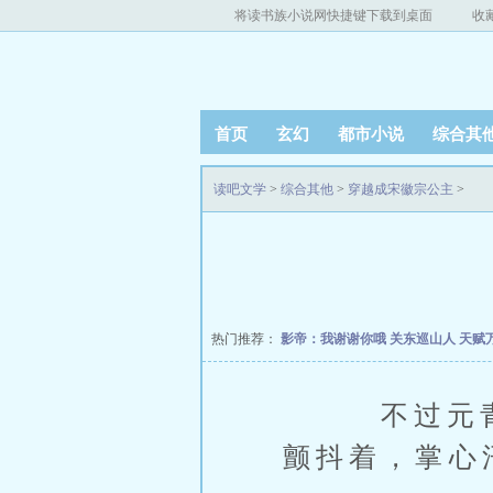
将读书族小说网快捷键下载到桌面
收
首页
玄幻
都市小说
综合其
读吧文学
>
综合其他
>
穿越成宋徽宗公主
>
热门推荐：
影帝：我谢谢你哦
关东巡山人
天赋
不过元青梨
颤抖着，掌心