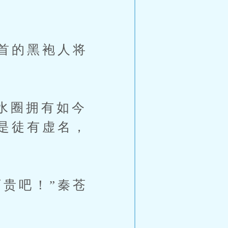
首的黑袍人将
水圈拥有如今
是徒有虚名，
贵吧！”秦苍