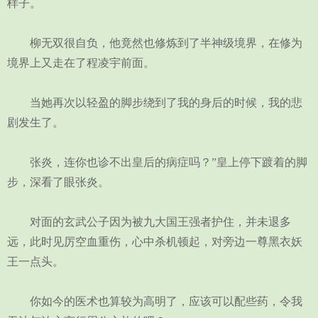
样子。
柳无双很自负，他竟然也修炼到了半神级境界，在修为
境界上又走在了程凌宇前面。
当她再次以轻盈的脚步绕到了我的身后的时候，我的悲
剧发生了。
张炎，连你也诊不出皇后的病症吗？”皇上停下踱着的脚
步，深看了眼张炎。
对面的玄武公子因为被九大国王强者护住，并未退多
远，此时见厉空血重伤，心中杀机顿起，对旁边一尊黑衣妖
王一点头。
你如今的医术也算较为高明了，应该可以配些药，令我