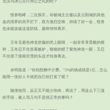
无法与沐心言行周公之礼的吧？
怪兽咆哮，二次探爪，却被城主云傲以及云阳城的其他
血武境界的高手拦下，双方激烈交锋，持续了好一会，怪兽
也未能攻破这道防线，最终悻悻离开。
王冬见紫色神龙舒服的闭上眼睛，一副非常享受般的模
样，王冬忍不住羡慕嫉妒，狠狠的瞪了紫色神龙一眼，又忍
不住摸了摸南宫雪的头这才转身离去。
余明急道：“你别想赖中介费。”2%的抽成就是1亿，怎么
能用一张好人卡就把自己给打发了呢？
随便他骂，反正又不能少块肉，再说了，用这么下三滥
的手段，被人骂几句不是很正常的事吗？