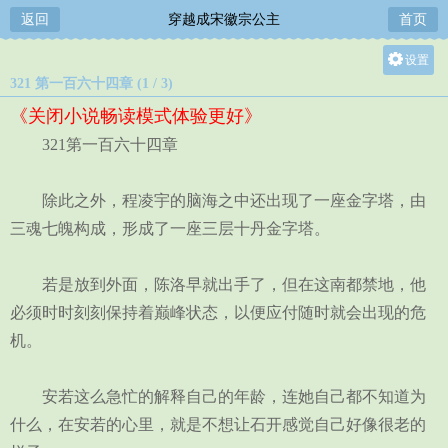
返回
穿越成宋徽宗公主
首页
设置
321 第一百六十四章 (1 / 3)
关灯
《关闭小说畅读模式体验更好》
大
321第一百六十四章
中
小
除此之外，程凌宇的脑海之中还出现了一座金字塔，由
三魂七魄构成，形成了一座三层十丹金字塔。
若是放到外面，陈洛早就出手了，但在这南都禁地，他
必须时时刻刻保持着巅峰状态，以便应付随时就会出现的危
机。
安若这么急忙的解释自己的年龄，连她自己都不知道为
什么，在安若的心里，就是不想让石开感觉自己好像很老的