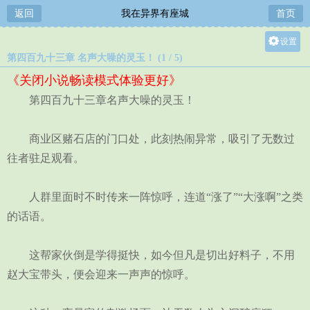
返回
我在异界有座城
首页
设置
第四百九十三章 名声大噪的灵玉！ (1 / 5)
关灯
《关闭小说畅读模式体验更好》
大
第四百九十三章名声大噪的灵玉！
中
小
商业区赌石店的门口处，此刻热闹异常，吸引了无数过
往者驻足观看。
人群里面时不时传来一阵惊呼，连道“涨了”“大涨啊”之类
的话语。
这帮家伙倒是学得挺快，如今但凡是切出好料子，不用
赵大宝带头，便会迎来一声声的惊呼。